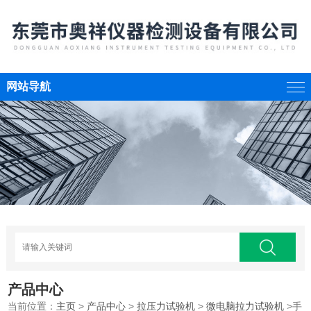
网站导航
产品中心
当前位置：
主页
>
产品中心
>
拉压力试验机
>
微电脑拉力试验机
>手