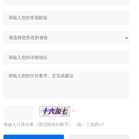
请输入计算结果（填写阿拉伯数字），如：三加四=7