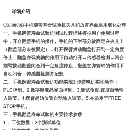
详细介绍
OX-8800B手机翻盖寿命试验机
夹具和放置界面采用氧化处理
一、手机翻盖寿命试验机测试过程描述模拟用户使用过程
中，开合翻盖手机的操作。手机的下半部分被固定在夹具上
（翻盖部分未被固定）→打开摆臂拨动翻盖打开到一定角度
停止，翻盖在弹簧轴的作用下自动打开→传感器检测→闭合
摆臂拨动翻盖闭合到一定角度停止，翻盖在弹簧轴的作用下
自动闭合→传感器检测并记数
二、手机翻盖寿命试验机功能实现1.步进电机实现动作；
PLC控制。2.数字键液晶界面控制。3.测试角度,速度自动输
入调节。4.摆臂起始位置自动输入调节。5.亦适用于FREE
STOP手机。
三．手机翻盖寿命试验机主要技术参数
1
． 工位数量：2个测试单位