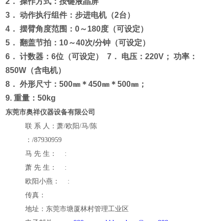
2
． 操作方式：按键液晶屏
3
． 动作执行组件：步进电机（2台）
4
． 摆臂角度范围：0～180度（可设定）
5
． 翻盖节拍：10～40次/分钟（可设定）
6
． 计数器：6位（可设定） 7． 电压：220V； 功率：
850W（含电机）
8． 外形尺寸：500㎜＊450㎜＊500㎜；
9. 重量：50kg
东莞市奥祥仪器设备有限公司
联 系 人：萧/欧阳/马/陈
：/87930959
马 先 生： :
萧 先 生： :
欧阳小燕： :
传真：
地址：东莞市塘厦林村管理工业区