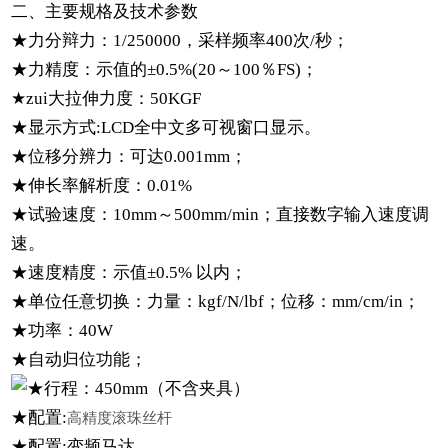
二、主要规格及技术参数
★
力分辩力：
1/250000
，采样频率
400
次
/
秒；
★
力精度：示值的
±0.5%(20
～
100
％
FS)
；
★
zui大拉伸力度：
50KGF
★显示方式:LCD全中文多可视窗口显示。
★
位移分辨力：可达
0.001mm
；
★伸长率解析度：0.01%
★
试验速度：
10mm
～
500mm
/min
；直接数字输入速度调
速。
★
速度精度：示值
±0.5%
以内；
★
单位任意切换：力量：
kgf/N/lbf
；位移：
mm/cm/in
；
★功率：40W
★
自动归位功能；
★行程：450mm（不含夹具）
★配置:
高精度滚珠丝杆
★配置:变频马达