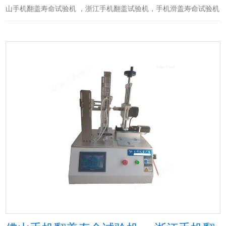
山手机翻盖寿命试验机 ，浙江手机翻盖试验机，手机滑盖寿命试验机