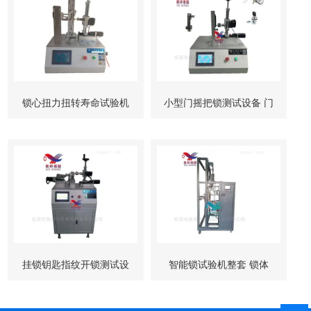
锁心扭力扭转寿命试验机
小型门摇把锁测试设备 门
柜锁试验机
挂锁钥匙指纹开锁测试设
智能锁试验机整套 锁体
备
锁芯 按键测试