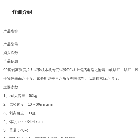
详细介绍
产品名称：
产品型号：
购买次数：
产品信息：
90度剥离强度拉力试验机本机专门试验PC板上铜箔电路之附着力或锡箔、铝箔、
于物体表面之牢度。试验时以垂直之角度剥离试料。以测得实际之强度。
主要参数
1、zui大容量：50kg
2、试验速度：10～60mm/min
3、剥离角度：90度
4、体积：66×34×67cm
5、重量：40kg