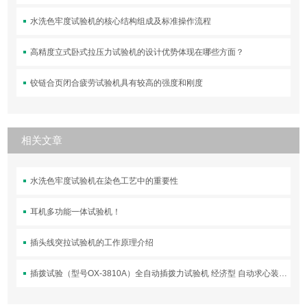
水洗色牢度试验机的核心结构组成及标准操作流程
高精度立式卧式拉压力试验机的设计优势体现在哪些方面？
铰链合页闭合疲劳试验机具有较高的强度和刚度
相关文章
水洗色牢度试验机在染色工艺中的重要性
耳机多功能一体试验机！
插头线突拉试验机的工作原理介绍
插拨试验（型号OX-3810A）全自动插拨力试验机 经济型 自动求心装置，解決各種連接器測試的夾具問題