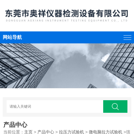
网站导航
产品中心
当前位置：
主页
>
产品中心
>
拉压力试验机
>
微电脑拉力试验机
>强