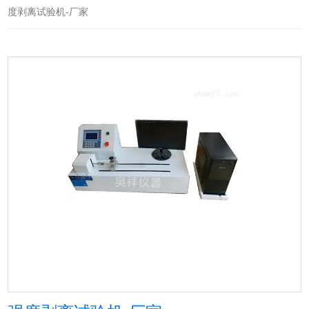
度剥离试验机-厂家