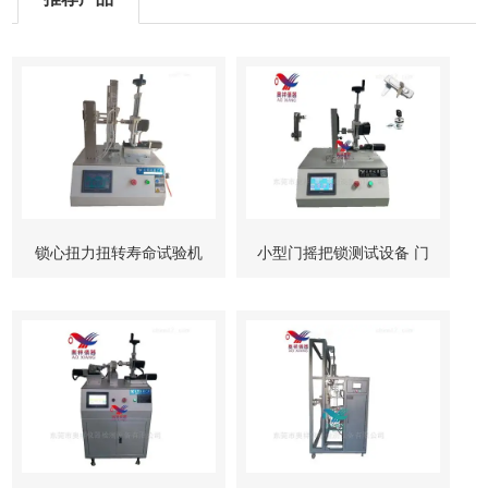
锁心扭力扭转寿命试验机
小型门摇把锁测试设备 门
柜锁试验机