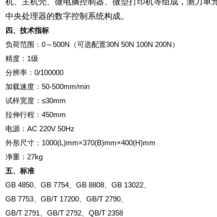
机、主机壳、微电脑控制器、微型打印机等组成，测力单
中央处理器的数字控制系统构成。
四、技术指标
负荷范围：
0
～
500N
（可选配置
30N 50N 100N 200N
）
精度：
1
级
分辨率：
0/100000
加载速度：
50-500mm/min
试样宽度：
≤30mm
拉伸行程：
450mm
电源：
AC 220V 50Hz
外形尺寸：
1000(L)mm×370(B)mm×400(H)mm
净重：
27kg
五、标准
GB 4850
、
GB 7754
、
GB 8808
、
GB 13022
、
GB 7753
、
GB/T 17200
、
GB/T 2790
、
GB/T 2791
、
GB/T 2792
、
QB/T 2358