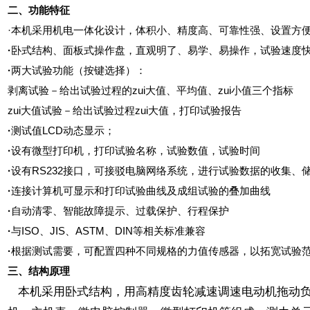
二、功能特征
·
本机采用机电一体化设计，体积小、精度高、可靠性强、设置方
·
卧式结构、面板式操作盘，直观明了、易学、易操作，试验速度
·
两大试验功能（按键选择）：
剥离试验－给出试验过程的zui大值、平均值、zui小值三个指标
zui大值试验－给出试验过程zui大值，打印试验报告
·
测试值
LCD
动态显示；
·
设有微型打印机，打印试验名称，试验数值，试验时间
·
设有
RS232
接口，可接驳电脑网络系统，进行试验数据的收集、
·
连接计算机可显示和打印试验曲线及成组试验的叠加曲线
·
自动清零、智能故障提示、过载保护、行程保护
·
与
ISO
、
JIS
、
ASTM
、
DIN
等相关标准兼容
·
根据测试需要，可配置四种不同规格的力值传感器，以拓宽试验
三、结构原理
本机采用卧式结构，用高精度齿轮减速调速电动机拖动