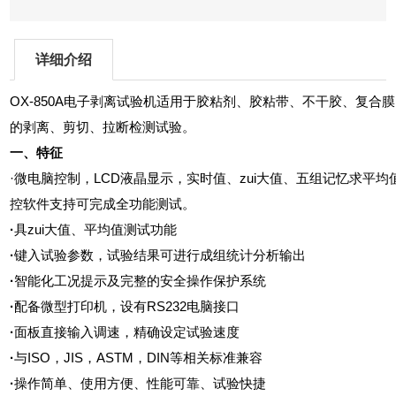
详细介绍
OX-850A电子剥离试验机
适用于胶粘剂、胶粘带、不干胶、复合膜
的剥离、剪切、拉断检测试验。
一、特征
·
微电脑控制，
LCD
液晶显示，实时值、zui大值、五组记忆求平均值
控软件支持可完成全功能测试。
·
具zui大值、平均值测试功能
·
键入试验参数，试验结果可进行成组统计分析输出
·
智能化工况提示及完整的安全操作保护系统
·
配备微型打印机，设有
RS232
电脑接口
·
面板直接输入调速，精确设定试验速度
·
与
ISO
，
JIS
，
ASTM
，
DIN
等相关标准兼容
·
操作简单、使用方便、性能可靠、试验快捷