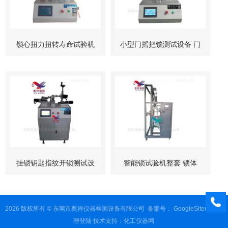
锁心扭力扭转寿命试验机
小型门摇把锁测试设备 门
柜锁试验机
挂锁钥匙指纹开锁测试设
智能锁试验机整套 锁体
备
锁芯 按键测试
2026 版权所有 © 东莞市奥祥仪器检测设备有限公司
备案号：
GoogleSitemap
管
理登陆
技术支持：
化工仪器网