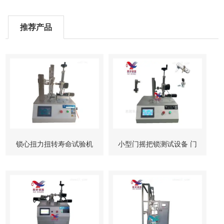
推荐产品
锁心扭力扭转寿命试验机
小型门摇把锁测试设备 门
柜锁试验机