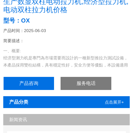
生产数显双柱电动拉力机,经济型拉力机,
电动双柱拉力机价格
型号：OX
产品时间：2025-06-03
简要描述：
一、概要:
经济型测力机是專門為市場需要而設計的一種新型推拉力測試設備，
本產品採用雙柱結構，具有穩定性好，安全方便等優點，本設備適用
於橡膠、輕工紡織，複合材料、電線電纜等行業的推拉力度試驗測
試。
产品咨询
服务电话
产品分类
点击展开+
新闻资讯