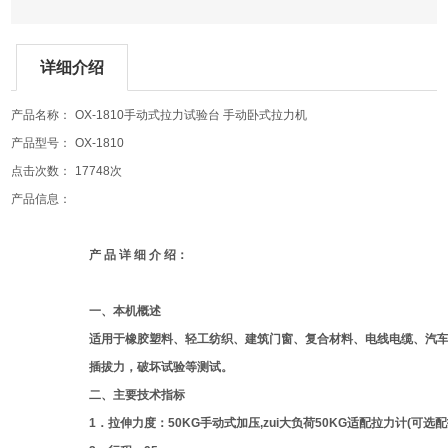
详细介绍
产品名称：
OX-1810手动式拉力试验台 手动卧式拉力机
产品型号：
OX-1810
点击次数：
17748次
产品信息：
产 品 详 细 介 绍：
一、本机概述
适用于橡胶塑料、轻工纺织、建筑门窗、复合材料、电线电缆、汽
插拔力，破坏试验等测试。
二、主要技术指标
1
．拉伸力度：50
KG
手动式加压
,
zui大负荷50
KG
适配拉力计(可选