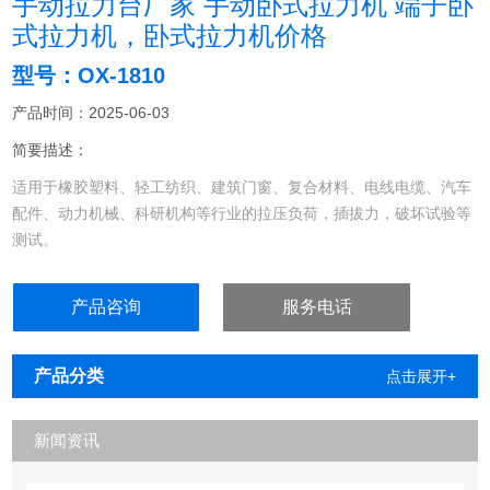
手动拉力台厂家 手动卧式拉力机 端子卧
式拉力机，卧式拉力机价格
型号：OX-1810
产品时间：2025-06-03
简要描述：
适用于橡胶塑料、轻工纺织、建筑门窗、复合材料、电线电缆、汽车
配件、动力机械、科研机构等行业的拉压负荷，插拔力，破坏试验等
测试。
产品咨询
服务电话
产品分类
点击展开+
新闻资讯