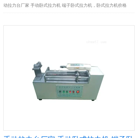
动拉力台厂家 手动卧式拉力机 端子卧式拉力机，卧式拉力机价格