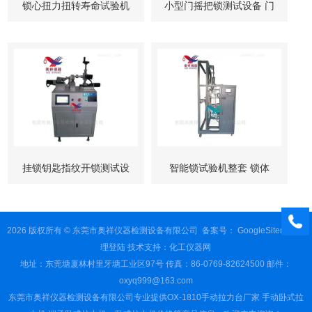
锁心扭力扭转寿命试验机
小型门摇把锁测试设备 门
柜锁试验机
挂锁钥匙指纹开锁测试设
智能锁试验机整套 锁体
备
锁芯 按键测试
2026 版权所有 © 东莞市奥祥仪器检测设备有限公司
备案号：
GoogleSitemap
管
理登陆
技术支持：
化工仪器网
地址：东莞塘厦林村里牙塘工业区97号 传真：86-0769-82624500 邮件：
oxyq999@163.com
东莞市奥祥仪器检测设备有限公司专业提供OX-1810手动拉力台厂家 手动卧式拉