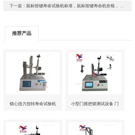
下一篇：
鼠标按键寿命试验机标准，鼠标按键寿命机价格， 鼠标按键寿命测试
推荐产品
锁心扭力扭转寿命试验机
小型门摇把锁测试设备 门
柜锁试验机