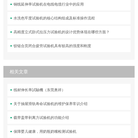
铜线延伸率试验机在电线电缆行业中的应用
水洗色牢度试验机的核心结构组成及标准操作流程
高精度立式卧式拉压力试验机的设计优势体现在哪些方面？
铰链合页闭合疲劳试验机具有较高的强度和刚度
相关文章
线材伸长率試驗機（东莞奥祥）
关于抽屉滑轨寿命试验机的维护保养常识介绍
载带盖带剥离力试验机的功能介绍
保障婴儿健康，用奶瓶奶嘴检测试验机