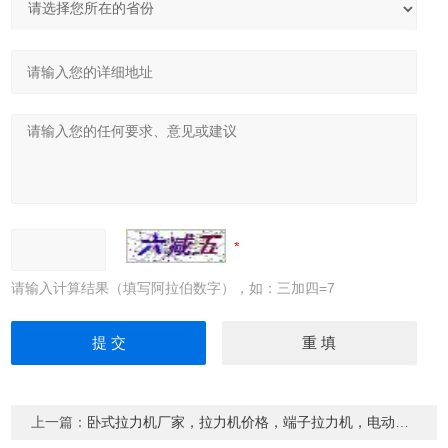
请输入计算结果（填写阿拉伯数字），如：三加四=7
上一篇：
卧式拉力机厂家，拉力机价格，端子拉力机，电动拉力机