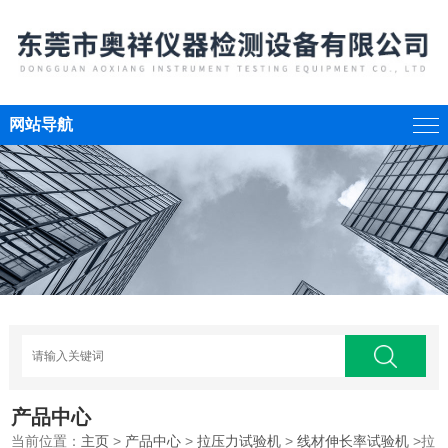
网站导航
产品中心
当前位置：
主页
>
产品中心
>
拉压力试验机
>
线材伸长率试验机
>拉