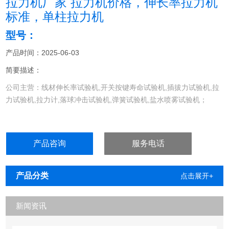
拉力机厂家 拉力机价格，伸长率拉力机
标准，单柱拉力机
型号：
产品时间：2025-06-03
简要描述：
公司主营：线材伸长率试验机,开关按键寿命试验机,插拔力试验机,拉
力试验机,拉力计,落球冲击试验机,弹簧试验机,盐水喷雾试验机；
一、概述:
本拉力測試機,以高質量的馬達、軸承、滚珠絲杆為傳動機構，是根據
产品咨询
服务电话
市場需求而設計的一種高檔型大螢幕LCD數位顯示
产品分类
点击展开+
新闻资讯