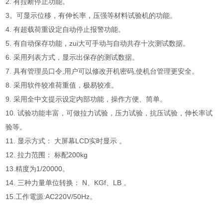
2. 有拉断停止功能。
3。可显示位移，有伸长率，压强等材料试验机的功能。
4. 有超载荷重设定自动停止报警功能。
5. 有自动保存功能，zui大可手动与自动共存十次测试数据。
6. 采用列表方式，显示出保存的测试数据。
7. 具有管理员口令,用户可以修改开机密码,使机台管理更安全。
8. 采用软件较准荷重值，极易较准。
9. 采用全中文提示设定内部功能，操作方便、简单。
10. 试验功能丰富，可做拉力试验，压力试验，抗压试验，伸长率试
验等。
11. 显示方式： 大屏幕LCD实时显示 。
12. 拉力范围： 标配200kg
13.精度为1/20000。
14. 三种力量单位转换： N、KGf、LB 。
15.工作電源:AC220V/50Hz。