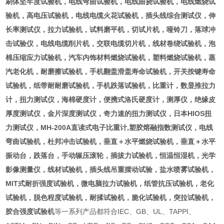
刷体坚牢度试验机，电线弯曲试验机，电线曲挠试验机，电线燃烧试
验机，高电压试验机，电线电缆火花试验机，插头线综合测试仪，伸
长率测试仪，拉力试验机，试料磨平机，切试片机，哑铃刀，落球冲
击试验仪，电线电缆削片机，交联电缆切片机，线材卷绕试验机，泡
棉压缩应力试验机，汽车内饰材料燃烧试验机，塑料燃烧试验机，蒸
汽老化机，耐磨擦试验机，手机翻盖滑盖寿命试验机，开关按键寿命
试验机，纸带耐耐磨试验机，手机跌落试验机，比重计，数显推拉力
计，扭力测试仪，海棉硬度计，便携式洛氏硬度计，测厚仪，绝缘皮
厚度测试仪，金片深度测试仪，奇力速的扭力测试仪，日本HIOS扭
力测试仪，MH-200A直读式电子比重计,塑胶熔融指数测试仪，电线
弯曲试验机，杜邦冲击试验机，垂直＋水平燃烧试验机，垂直＋水平
振动台，跌落台，手动辗压滚轮，插拔力试验机，恒温恒湿机，光学
影像测量仪，线材试验机，插头线吊重摆动试验，盐水喷雾试验机，
MIT式耐折强度试验机，微电脑拉力试验机，纸管抗压试验机，老化
试验机，脱色程度试验机，耐揉试验机，脆化试验机，突拉试验机，
胶合强度试验机
等一系列产品都符合IEC、GB、UL、TAPPI、