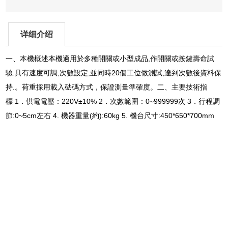
详细介绍
一、本機概述本機適用於多種開關或小型成品,作開關或按鍵壽命試
驗.具有速度可調,次數設定,並同時20個工位做測試,達到次數後資料保
持.。荷重採用載入砝碼方式，保證測量準確度。二、主要技術指
標 1．供電電壓：220V±10% 2．次數範圍：0~999999次 3．行程調
節:0~5cm左右 4. 機器重量(約):60kg 5. 機台尺寸:450*650*700mm