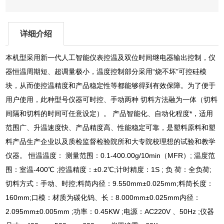
详细介绍
本机型采用新一代人工智能仪表控温及双位时间继电器输出控制，仪
器恒温周期短、超调量极小，温度控制部分采用“烧不坏”可控硅模
块，从而使控温精度和产品稳定性等都能够得到有效保障。为了便于
用户使用，此种型号仪器可时控、手动两种 切料方法融为一体（切料
间隔和切料的时间可任意设定）。 产品智能化、自动化程度*，适用
范围广、升温速度快、产品精度高、性能稳定可靠，是塑料原料和塑
料产品生产企业以及质检监督检验院所和大专院校理想的试验和教学
仪器。 恒温温度： 测量范围：0.1-400.00g/10min（MFR）; 温度范
围：室温-400℃ ;控温精度：±0.2℃;计时精度：1S ; 负 荷：全负荷;
切料方式：手动、时控;料筒内径：9.550mm±0.025mm;料筒长度：
160mm;口模：材质为碳化钨、长：8.000mm±0.025mm内径：
2.095mm±0.005mm ;功率：0.45KW ;电源：AC220V 、50Hz ;仪器