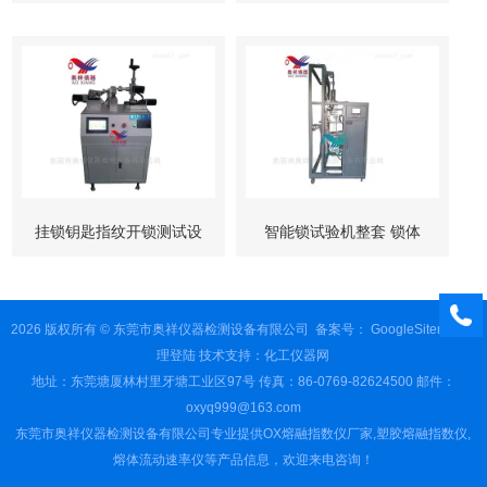
柜锁试验机
挂锁钥匙指纹开锁测试设
智能锁试验机整套 锁体
备
锁芯 按键测试
2026 版权所有 © 东莞市奥祥仪器检测设备有限公司
备案号：
GoogleSitemap
管
理登陆
技术支持：
化工仪器网
地址：东莞塘厦林村里牙塘工业区97号 传真：86-0769-82624500 邮件：
oxyq999@163.com
东莞市奥祥仪器检测设备有限公司专业提供OX熔融指数仪厂家,塑胶熔融指数仪,
熔体流动速率仪等产品信息，欢迎来电咨询！