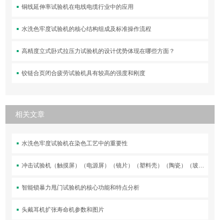
铜线延伸率试验机在电线电缆行业中的应用
水洗色牢度试验机的核心结构组成及标准操作流程
高精度立式卧式拉压力试验机的设计优势体现在哪些方面？
铰链合页闭合疲劳试验机具有较高的强度和刚度
相关文章
水洗色牢度试验机在染色工艺中的重要性
冲击试验机（触摸屏）（电源屏）（镜片）（塑料壳）（陶瓷）（玻璃）落球冲击测试机
智能锁暴力甩门试验机的核心功能和特点分析
头戴耳机扩张寿命机参数和图片