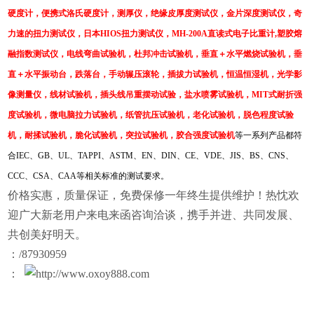
硬度计，便携式洛氏硬度计，测厚仪，绝缘皮厚度测试仪，金片深度测试仪，奇
力速的扭力测试仪，日本
HIOS
扭力测试仪，
MH-200A
直读式电子比重计
,
塑胶熔
融指数测试仪，电线弯曲试验机，杜邦冲击试验机，垂直＋水平燃烧试验机，垂
直＋水平振动台，跌落台，手动辗压滚轮，
插拔力试验机
，恒温恒湿机，光学影
像测量仪，线材试验机，插头线吊重摆动试验，盐水喷雾试验机，
MIT
式耐折强
度试验机，微电脑拉力试验机，纸管抗压试验机，老化试验机，脱色程度试验
机，耐揉试验机，脆化试验机，突拉试验机，胶合强度试验机
等一系列产品都符
合
IEC
、
GB
、
UL
、
TAPPI
、
ASTM
、
EN
、
DIN
、
CE
、
VDE
、
JIS
、
BS
、
CNS
、
CCC
、
CSA
、
CAA
等相关标准的测试要求。
价格实惠，质量保证，免费保修一年终生提供维护！热忱欢
迎广大新老用户来电来函咨询洽谈，携手并进、共同发展、
共创美好明天。
：/87930959
：
http://www.oxoy888.com