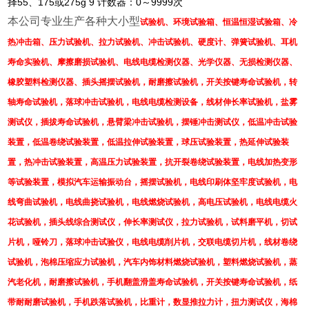
择55、175或275g 9 计数器：0～9999次
本公司专业生产各种大小型
试验机、
环境试验箱、恒温恒湿试验箱、冷
热冲击箱、
压力试验机、拉力试验机、冲击试验机、硬度计、弹簧试验机、
耳机
寿命实验机
、摩擦磨损试验机、电线电缆检测仪器、光学仪器、无损检测仪器、
橡胶塑料检测仪器、插头摇摆试验机，耐磨擦试验机，
开关按键寿命试验机
，转
轴寿命试验机，落球冲击试验机，电线电缆检测设备，
线材伸长率试验机
，盐雾
测试仪，插拔寿命试验机，
悬臂梁冲击试验机
，摆锤冲击测试仪，低温冲击试验
装置，低温卷绕试验装置，低温拉伸试验装置，球压试验装置，热延伸试验装
置，热冲击试验装置，高温压力试验装置，抗开裂卷绕试验装置，电线加热变形
等试验装置，模拟汽车运输振动台，摇摆试验机，电线印刷体坚牢度试验机，电
线弯曲试验机，电线曲挠试验机，电线燃烧试验机，高电压试验机，电线电缆火
花试验机，插头线综合测试仪，伸长率测试仪，拉力试验机，试料磨平机，切试
片机，哑铃刀，落球冲击试验仪，电线电缆削片机，交联电缆切片机，线材卷绕
试验机，泡棉压缩应力试验机，汽车内饰材料燃烧试验机，塑料燃烧试验机，蒸
汽老化机，耐磨擦试验机，手机翻盖滑盖寿命试验机，开关按键寿命试验机，纸
带耐耐磨试验机，手机跌落试验机，比重计，数显推拉力计，扭力测试仪，海棉