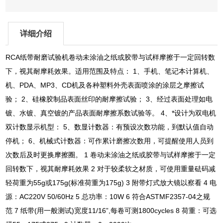
详细介绍
RCA纸带耐磨试验机卷动未涂油之纸或胶带与试样摩擦于一定回转数
下，视其耐摩耗效果。适用范围及特点： 1、手机、笔记本计算机、
机、PDA、MP3、CD机及各种塑料外壳表面喷涂的涂层之摩擦试
验； 2、硅橡胶制品表面丝印的耐摩擦试验； 3、经过表面处理如电
镀、水镀、真空镀的产品表面耐摩擦系数试验等。 4、*设计为双电机
双计数显示机型： 5、数显计数器：有预设次数功能，到默认值自动
停机； 6、机械式计数器：可作累计磨擦次数用，可提醒使用人员到
次数后及时更换摩擦圈。 1 卷动未涂油之纸或胶带与试样摩擦于一定
回转数下，视其耐摩耗效果 2 对于较柔软之材质，可使用重量砝码减
轻荷重为55g或175g(标准荷重为175g) 3 附带灯式放大镜以察看 4 电
源：AC220V 50/60Hz 5 总功率：10W 6 符合ASTMF2357-04之规
范 7 纸带(用一般测试)宽度11/16”,每卷可测1800cycles 8 荷重：可选