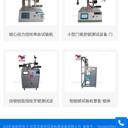
锁心扭力扭转寿命试验机
小型门摇把锁测试设备 门
柜锁试验机
挂锁钥匙指纹开锁测试设
智能锁试验机整套 锁体
备
锁芯 按键测试
2026 版权所有 © 东莞市奥祥仪器检测设备有限公司
备案号：
GoogleSitemap
管