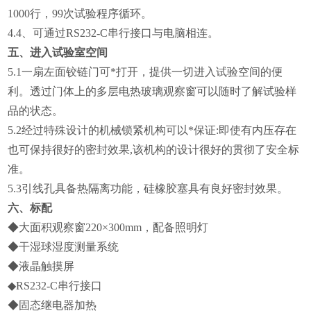
1000行，99次试验程序循环。
4.4
、可通过RS232-C串行接口与电脑相连。
五、进入试验室空间
5.1
一扇左面铰链门可*打开，提供一切进入试验空间的便
利。透过门体上的多层电热玻璃观察窗可以随时了解试验样
品的状态。
5.2
经过特殊设计的机械锁紧机构可以*保证:即使有内压存在
也可保持很好的密封效果,该机构的设计很好的贯彻了安全标
准。
5.3
引线孔具备热隔离功能，硅橡胶塞具有良好密封效果。
六、标配
◆
大面积观察窗220×300mm，配备照明灯
◆
干湿球湿度测量系统
◆
液晶触摸屏
◆RS232-C
串行接口
◆
固态继电器加热