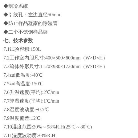
◆
制冷系统
◆
引线孔：左边直径50mm
◆
防止样品凝露的除湿管
◆
二个不锈钢样品架
七、技术参数
7.1
试验容积:150L
7.2
工作室内胆尺寸:400×500×600mm（W×D×H）
7.3
箱体外形尺寸:1120×930×1720mm（W×D×H）
7.4
zui低温度:-40℃
7.5
zui高温度:150℃
7.6
升温速度(平均):2℃/min
7.7
降温速度(平均):1℃/min
7.8
温度波动度:±0.5℃
7.9
温度偏差:±2℃
7.10
湿度范围:20%～98%R.H(25℃～80℃)
7.11
湿度波动度:±3%R.H