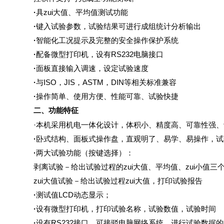
·
具zui大值、平均值测试功能
·
键入试验参数，试验结果可进行成组统计分析输出
·
智能化工况提示及完整的安全操作保护系统
·
配备微型打印机，设有
RS232
电脑接口
·
面板直接输入调速，设定试验速度
·
与
ISO
，
JIS
，
ASTM
，
DIN
等相关标准兼容
·
操作简单、使用方便、性能可靠、试验快捷
二、功能特征
·
本机采用机电一体化设计，体积小、精度高、可靠性强、
·
卧式结构、面板式操作盘，直观明了、易学、易操作，试
·
两大试验功能（按键选择）：
剥离试验－给出试验过程的zui大值、平均值、zui小值三
zui大值试验－给出试验过程zui大值，打印试验报告
·
测试值
LCD
动态显示；
·
设有微型打印机，打印试验名称，试验数值，试验时间
·
设有
RS232
接口，可接驳电脑网络系统，进行试验数据的