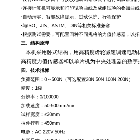
·
连接计算机可显示和打印试验曲线及成组试验的叠加曲线
·
自动清零、智能故障提示、过载保护、行程保护
·
与
ISO
、
JIS
、
ASTM
、
DIN
等相关标准兼容
·
根据测试需要，可配置四种不同规格的力值传感器，以拓
三、结构原理
本机采用卧式结构，用高精度齿轮减速调速电动
高精度力值传感器和以单片机为中央处理器的数字
四、技术指标
负荷范围：
0
～
500N
（可选配置
30N 50N 100N 200N
）
精度：
1
级
分辨率：
0/100000
加载速度：
50-500mm/min
试样宽度：
≤30mm
拉伸行程：
450mm
电源：
AC 220V 50Hz