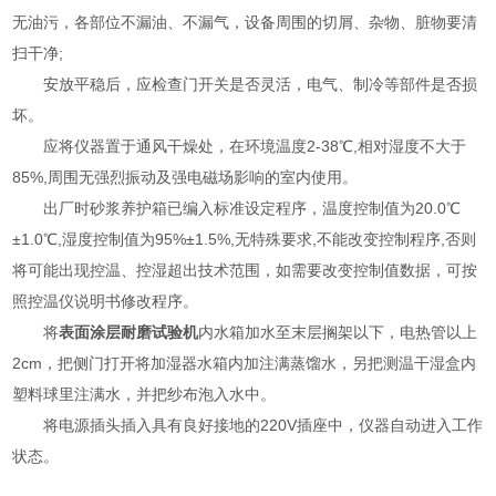
无油污，各部位不漏油、不漏气，设备周围的切屑、杂物、脏物要清
扫干净;
安放平稳后，应检查门开关是否灵活，电气、制冷等部件是否损
坏。
应将仪器置于通风干燥处，在环境温度2-38℃,相对湿度不大于
85%,周围无强烈振动及强电磁场影响的室内使用。
出厂时砂浆养护箱已编入标准设定程序，温度控制值为20.0℃
±1.0℃,湿度控制值为95%±1.5%,无特殊要求,不能改变控制程序,否则
将可能出现控温、控湿超出技术范围，如需要改变控制值数据，可按
照控温仪说明书修改程序。
将
表面涂层耐磨试验机
内水箱加水至末层搁架以下，电热管以上
2cm，把侧门打开将加湿器水箱内加注满蒸馏水，另把测温干湿盒内
塑料球里注满水，并把纱布泡入水中。
将电源插头插入具有良好接地的220V插座中，仪器自动进入工作
状态。